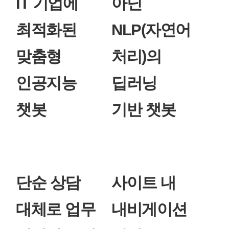
IT 기업에
아닌
최적화된
NLP(자연어
맞춤형
처리)의
인공지능
딥러닝
챗봇
기반 챗봇
단순 상담
사이트 내
대체로 업무
내비게이션