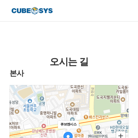
오시는 길
본사
큐브엔시스