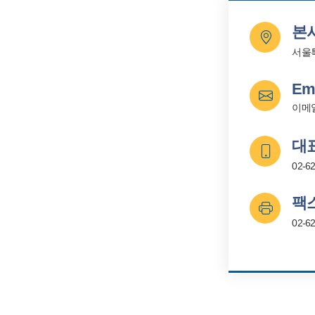
본
서울특
Ema
이메
대
02-6
팩
02-6