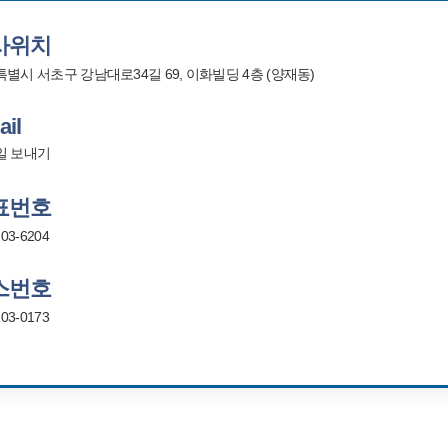
사위치
별시 서초구 강남대로34길 69, 이화빌딩 4층 (양재동)
il
일 보내기
표번호
203-6204
스번호
203-0173