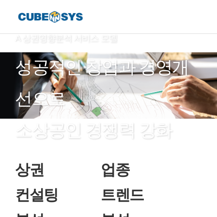
A 상권영향분석 서비스 모델
성공적인 창업과 경영개
선으로
소상공인 경쟁력 강화
상권
업종
컨설팅
트렌드