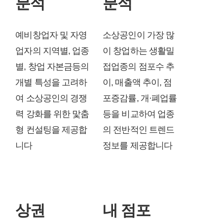
분석
분석
예비창업자 및 자영
소상공인이 가장 많
업자의 지역별, 업종
이 창업하는 생활밀
별, 창업 자본금등의
접업종의 점포수 추
개별 특성을 고려하
이, 매출액 추이, 점
여 소상공인의 경쟁
포증감률, 개·폐업률
력 강화를 위한 맟춤
등을 비교하여 업종
형 컨설팅을 제공합
의 전반적인 트렌드
니다
정보를 제공합니다
상권
내 점포