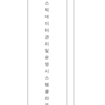
스
빅
데
이
터
관
리
및
운
영
시
스
템
클
라