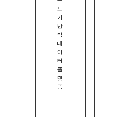
우
드
기
반
빅
데
이
터
플
랫
폼