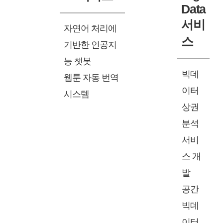
Data
서비
자연어 처리에
스
기반한 인공지
능 챗봇
빅데
웹툰 자동 번역
이터
시스템
상권
분석
서비
스 개
발
공간
빅데
이터