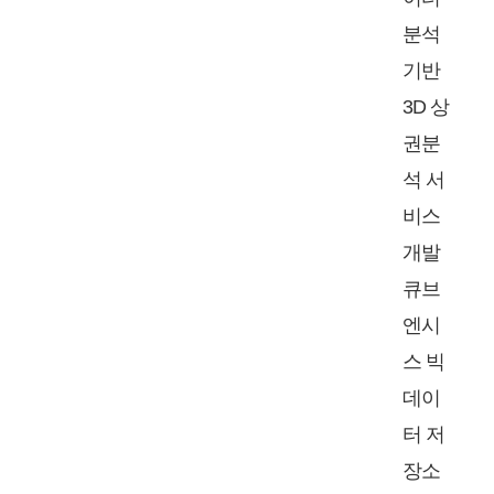
분석
기반
3D 상
권분
석 서
비스
개발
큐브
엔시
스 빅
데이
터 저
장소