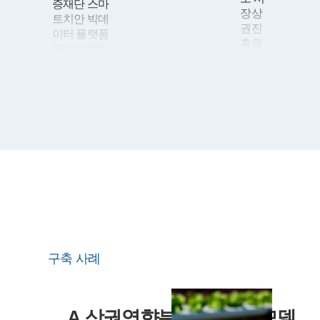
증재단 스마
장상
트치안 빅데
권진
이터 플랫폼
흥원
연계 빅데이
상권
터센터 구축
분석
11
뉴타닉스 이
시스
용한
템 고
DMP(Data
도화
Management
구축
Platform) 구
09
농업
축
기술
10
AirFirst
실용
DR(Disaster
화 재
Recovery; 재
단 스
해 복구) 센
마트
터 구축
팜 혁
구축 사례
신 밸
08
건축사등록
리 실
원 전산시스
증단
템 구축
지 운
06
산업기술평
A 상권영향분석 서비스 모델
영시