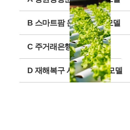
가관리원
스템
RCMS 정보
구축
자원 교체 및
09
K-스
B 스마트팜 운영서비스 모델
재배치
타트
05
평촌 OSS망
업 창
뉴타닉스 시
업지
스템 구축
원 빅
C 주거래은행 사업 모델
→
데이
터 플
랫폼
D 재해복구 시스템 구축 모델
구축
방안
2018
수립
(ISP)
03
KB국
10
린데코
민은
리아
행 주
Nutanix
거래
증설 및
은행
서버 가
사업
상화 구