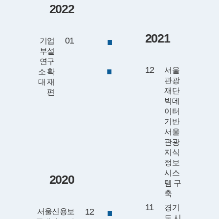
2022
2021
01
기업
부설
연구
12
서울
소 확
관광
대 재
재단
편
빅데
이터
기반
서울
관광
지식
정보
시스
2020
템 구
축
11
경기
12
서울신용보
도 시