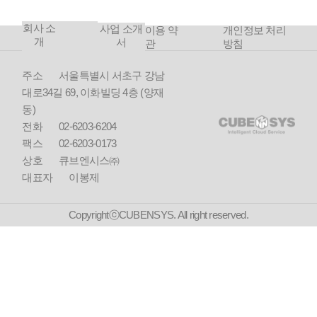
수주
축
(공무
회사 소
08
국토연
사업 소개
이용 약
개인정보 처리
원연
개
서
구원 전
관
방침
금공
산자원
단 기
통합유
주소
서울특별시 서초구 강남
부체
지보수
대로34길 69, 이화빌딩 4층 (양재
납 사
컨소시
업)
동)
엄 수주
전화
02-6203-6204
07
대한건
팩스
02-6203-0173
축사협
상호
큐브엔시스㈜
회 건축
대표자
이봉제
사 시험
2019
관리 서
버 구축
CopyrightⓒCUBENSYS. All right reserved.
06
린데코
10
대한건
리아 기
축사협
흥공장
회 건설
KROC
기술인
가상화
경력관
시스템