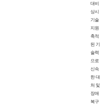
대비
상시
기술
지원
축적
된 기
술력
으로
신속
한 대
처 및
장애
복구