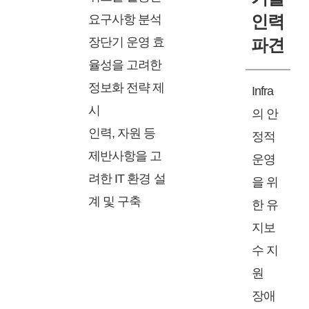
요구사항 분석
인력
장단기 운영 효
파견
율성을 고려한
정보화 전략 제
Infra
시
의 안
인력, 자원 등
정적
제반사항을 고
운영
려한 IT 환경 설
을 위
계 및 구축
한 유
지보
수 지
원
장애