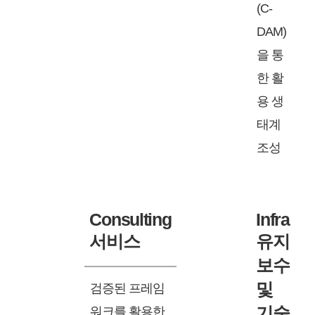
(C-
DAM)
을 통
한 활
용 생
태계
조성
Consulting
Infra
서비스
유지
보수
및
검증된 프레임
기술
워크를 활용한