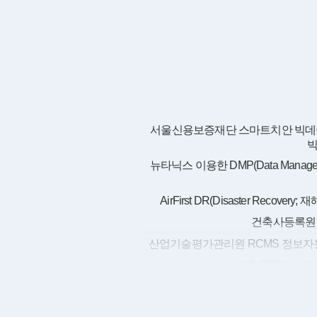
서울신용보증재단 스마트치안 빅데
뉴타닉스 이용한 DMP(Data Managemen
AirFirst DR(Disaster Recover
건축사등록원
산업기술평가관리원 RCMS 정보자원
평촌 OSS망 뉴