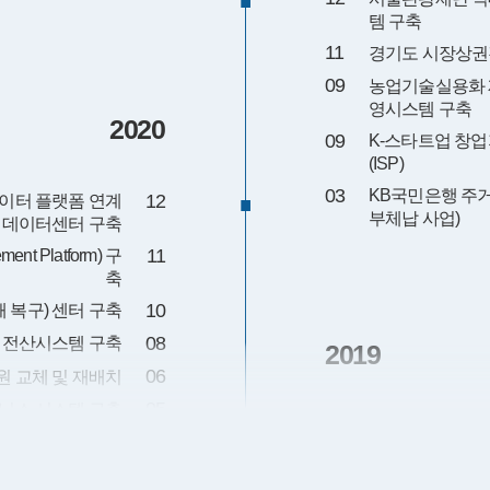
템 구축
11
경기도 시장상권
09
농업기술실용화 
영시스템 구축
2020
09
K-스타트업 창
(ISP)
03
KB국민은행 주
12
이터 플랫폼 연계
부체납 사업)
빅데이터센터 구축
11
t Platform) 구
축
10
y; 재해 복구) 센터 구축
08
 전산시스템 구축
2019
06
 교체 및 재배치
05
타닉스 시스템 구축
10
대한건축사협회 
08
에어퍼스트 출하 
Nutanix 증설 