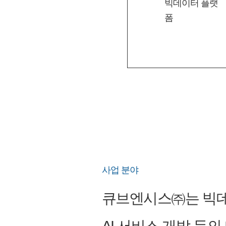
빅데이터 플랫
폼
사업 분야
큐브엔시스㈜는 빅데